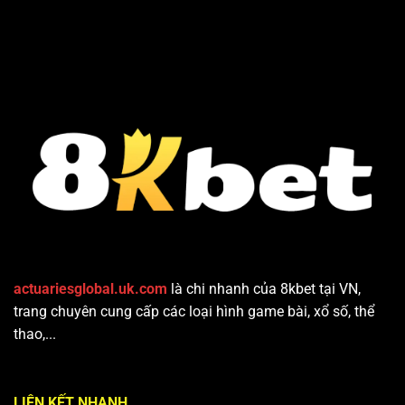
actuariesglobal.uk.com
là chi nhanh của 8kbet tại VN,
trang chuyên cung cấp các loại hình game bài, xổ số, thể
thao,...
LIÊN KẾT NHANH