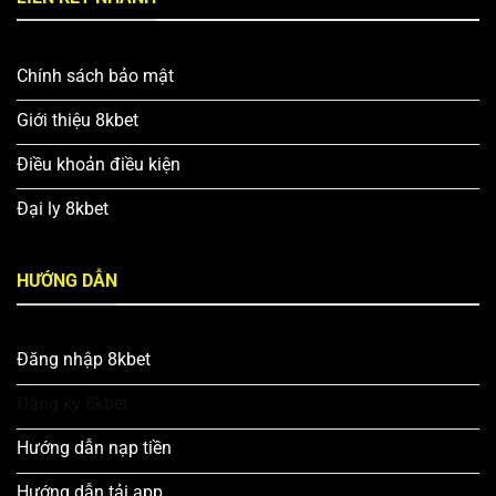
Chính sách bảo mật
Giới thiệu 8kbet
Điều khoản điều kiện
Đại ly 8kbet
HƯỚNG DẪN
Đăng nhập 8kbet
Đăng ký 8kbet
Hướng dẫn nạp tiền
Hướng dẫn tải app