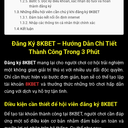
Bước 5: Đọc kỹ điều khoản, xác nhận độ tuổi và hoàn
thành đăng ký
Những điều hội viên cần chú ý khi đăng ký 8KBET
Đảm bảo kết nối ổn định internet
Nhập các thông tin cá nhân thật chính xác
Kết luận
Đăng Ký 8KBET – Hướng Dẫn Chi Tiết
Thành Công Trong 3 Phút
Đăng ký 8KBET
mang lại cho người chơi cơ hội trải nghiệm
một không gian giải trí thú vị với nhiều ưu đãi độc quyền.
Chỉ cần thực hiện vài bước đơn giản, bạn sẽ có thể tạo lập
tài khoản
8KBET
và thưởng thức những trò chơi hấp dẫn
cùng với dịch vụ hỗ trợ tận tình.
Điều kiện cần thiết để hội viên đăng ký 8KBET
Để tạo tài khoản thành công tại 8KBET, người chơi cần đáp
ứng một số điều kiện cơ bản nhằm đảm bảo an toàn và