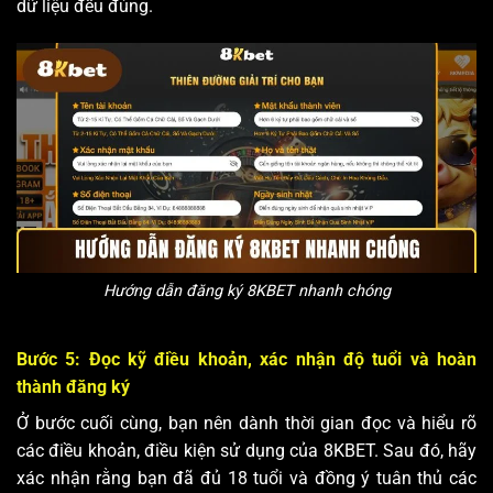
dữ liệu đều đúng.
Hướng dẫn đăng ký 8KBET nhanh chóng
Bước 5: Đọc kỹ điều khoản, xác nhận độ tuổi và hoàn
thành đăng ký
Ở bước cuối cùng, bạn nên dành thời gian đọc và hiểu rõ
các điều khoản, điều kiện sử dụng của 8KBET. Sau đó, hãy
xác nhận rằng bạn đã đủ 18 tuổi và đồng ý tuân thủ các