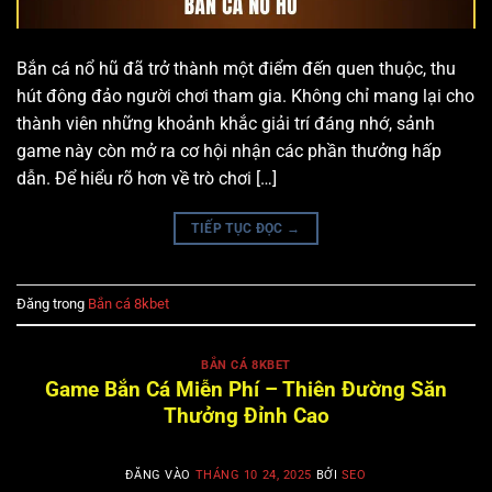
Bắn cá nổ hũ đã trở thành một điểm đến quen thuộc, thu
hút đông đảo người chơi tham gia. Không chỉ mang lại cho
thành viên những khoảnh khắc giải trí đáng nhớ, sảnh
game này còn mở ra cơ hội nhận các phần thưởng hấp
dẫn. Để hiểu rõ hơn về trò chơi […]
TIẾP TỤC ĐỌC
→
Đăng trong
Bắn cá 8kbet
BẮN CÁ 8KBET
Game Bắn Cá Miễn Phí – Thiên Đường Săn
Thưởng Đỉnh Cao
ĐĂNG VÀO
THÁNG 10 24, 2025
BỞI
SEO