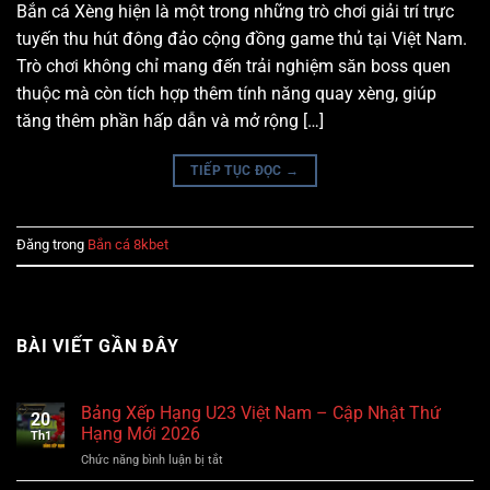
Bắn cá Xèng hiện là một trong những trò chơi giải trí trực
tuyến thu hút đông đảo cộng đồng game thủ tại Việt Nam.
Trò chơi không chỉ mang đến trải nghiệm săn boss quen
thuộc mà còn tích hợp thêm tính năng quay xèng, giúp
tăng thêm phần hấp dẫn và mở rộng […]
TIẾP TỤC ĐỌC
→
Đăng trong
Bắn cá 8kbet
BÀI VIẾT GẦN ĐÂY
Bảng Xếp Hạng U23 Việt Nam – Cập Nhật Thứ
20
Hạng Mới 2026
Th1
Chức năng bình luận bị tắt
ở
Bảng