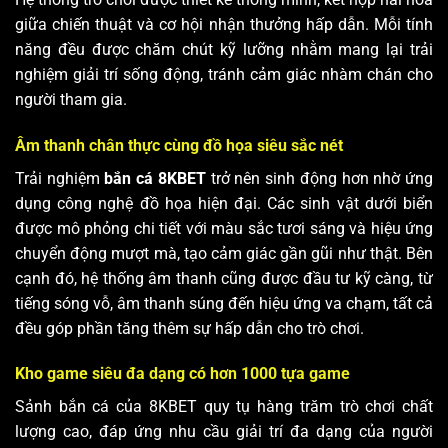
giữa chiến thuật và cơ hội nhận thưởng hấp dẫn. Mỗi tính
năng đều được chăm chút kỹ lưỡng nhằm mang lại trải
nghiệm giải trí sống động, tránh cảm giác nhàm chán cho
người tham gia.
Âm thanh chân thực cùng đồ họa siêu sắc nét
Trải nghiệm
bắn cá 8KBET
trở nên sinh động hơn nhờ ứng
dụng công nghệ đồ họa hiện đại. Các sinh vật dưới biển
được mô phỏng chi tiết với màu sắc tươi sáng và hiệu ứng
chuyển động mượt mà, tạo cảm giác gần gũi như thật. Bên
cạnh đó, hệ thống âm thanh cũng được đầu tư kỹ càng, từ
tiếng sóng vỗ, âm thanh súng đến hiệu ứng va chạm, tất cả
đều góp phần tăng thêm sự hấp dẫn cho trò chơi.
Kho game siêu đa dạng có hơn 1000 tựa game
Sảnh bắn cá của 8KBET quy tụ hàng trăm trò chơi chất
lượng cao, đáp ứng nhu cầu giải trí đa dạng của người