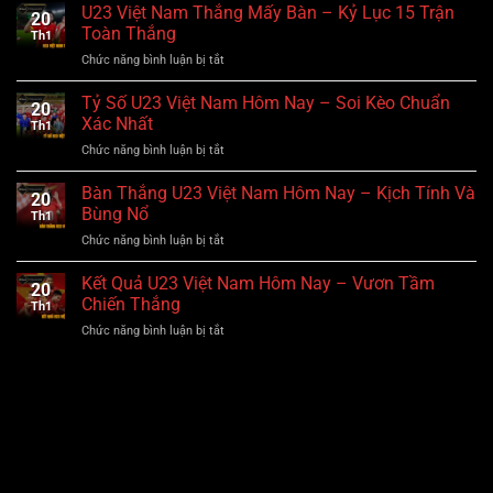
Xếp
U23 Việt Nam Thắng Mấy Bàn – Kỷ Lục 15 Trận
20
Hạng
Toàn Thắng
Th1
U23
Chức năng bình luận bị tắt
ở
Việt
U23
Nam
Việt
Tỷ Số U23 Việt Nam Hôm Nay – Soi Kèo Chuẩn
–
20
Nam
Cập
Xác Nhất
Th1
Thắng
Nhật
Chức năng bình luận bị tắt
ở
Mấy
Thứ
Tỷ
Bàn
Hạng
Số
Bàn Thắng U23 Việt Nam Hôm Nay – Kịch Tính Và
–
Mới
20
U23
Kỷ
Bùng Nổ
2026
Th1
Việt
Lục
Chức năng bình luận bị tắt
ở
Nam
15
Bàn
Hôm
Trận
Thắng
Kết Quả U23 Việt Nam Hôm Nay – Vươn Tầm
Nay
Toàn
20
U23
–
Chiến Thắng
Thắng
Th1
Việt
Soi
Chức năng bình luận bị tắt
ở
Nam
Kèo
Kết
Hôm
Chuẩn
Quả
Nay
Xác
U23
–
Nhất
Việt
Kịch
Nam
Tính
Hôm
Và
Nay
Bùng
–
Nổ