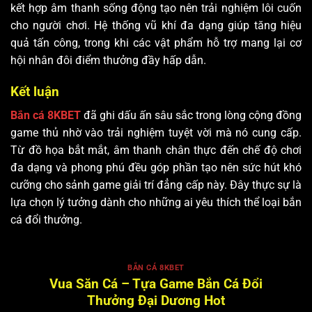
kết hợp âm thanh sống động tạo nên trải nghiệm lôi cuốn
cho người chơi. Hệ thống vũ khí đa dạng giúp tăng hiệu
quả tấn công, trong khi các vật phẩm hỗ trợ mang lại cơ
hội nhân đôi điểm thưởng đầy hấp dẫn.
Kết luận
Bắn cá 8KBET
đã ghi dấu ấn sâu sắc trong lòng cộng đồng
game thủ nhờ vào trải nghiệm tuyệt vời mà nó cung cấp.
Từ đồ họa bắt mắt, âm thanh chân thực đến chế độ chơi
đa dạng và phong phú đều góp phần tạo nên sức hút khó
cưỡng cho sảnh game giải trí đẳng cấp này. Đây thực sự là
lựa chọn lý tưởng dành cho những ai yêu thích thể loại bắn
cá đổi thưởng.
BẮN CÁ 8KBET
Vua Săn Cá – Tựa Game Bắn Cá Đổi
Thưởng Đại Dương Hot