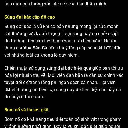
hợp dựa trên lượng vốn hiện có của bản thân mình.
Súng đại bác cấp độ cao
Súng đại bác là vũ khí cơ bản nhưng mang lại sức mạnh
sát thương cực kỳ ấn tượng. Loại súng này có nhiều cấp
độ từ thấp đến cao tùy thuộc vào mức tiền cược. Người
tham gia
Vua Săn Cá
nên chú ý tăng cấp súng khi đối đầu
với những loài cá khổng lồ quý hiếm.
Chiến thuật sử dụng súng đại bác hiệu quả giúp bạn tối ưu
hóa lợi nhuận thu về. Mỗi viên đạn bắn ra cần sự chính xác
tuyệt đối để tránh lãng phí ngân sách cá nhân. Hội viên
8kbet thường ưu tiên loại súng này để tiêu diệt các bầy cá
di chuyển theo đàn.
Bom nổ và tia sét giật
Bom nổ có khả năng tiêu diệt toàn bộ sinh vật trong phạm
vi ảnh hưởng nhất định. Đây là vũ khí đặc biệt giúp người