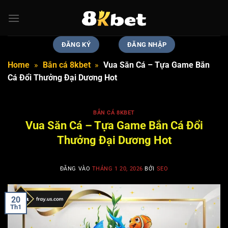
Bỏ
qua
nội
dung
ĐĂNG KÝ
ĐĂNG NHẬP
Home
»
Bắn cá 8kbet
»
Vua Săn Cá – Tựa Game Bắn
Cá Đổi Thưởng Đại Dương Hot
BẮN CÁ 8KBET
Vua Săn Cá – Tựa Game Bắn Cá Đổi
Thưởng Đại Dương Hot
ĐĂNG VÀO
THÁNG 1 20, 2026
BỞI
SEO
20
Th1