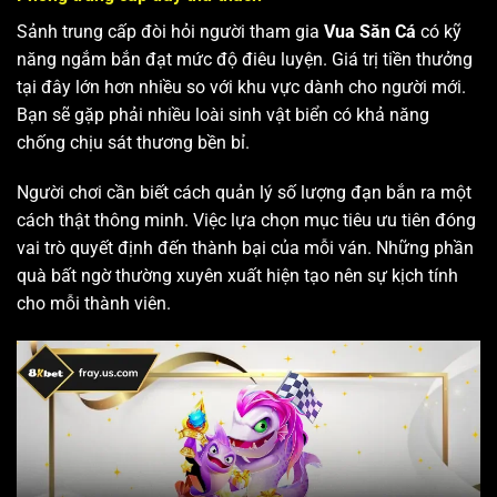
Sảnh trung cấp đòi hỏi người tham gia
Vua Săn Cá
có kỹ
năng ngắm bắn đạt mức độ điêu luyện. Giá trị tiền thưởng
tại đây lớn hơn nhiều so với khu vực dành cho người mới.
Bạn sẽ gặp phải nhiều loài sinh vật biển có khả năng
chống chịu sát thương bền bỉ.
Người chơi cần biết cách quản lý số lượng đạn bắn ra một
cách thật thông minh. Việc lựa chọn mục tiêu ưu tiên đóng
vai trò quyết định đến thành bại của mỗi ván. Những phần
quà bất ngờ thường xuyên xuất hiện tạo nên sự kịch tính
cho mỗi thành viên.