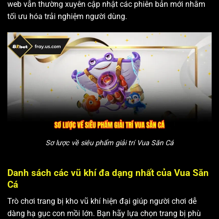
web vẫn thường xuyên cập nhật các phiên bản mới nhằm
tối ưu hóa trải nghiệm người dùng.
Sơ lược về siêu phẩm giải trí Vua Săn Cá
Danh sách các vũ khí đa dạng nhất của Vua Săn
Cá
Trò chơi trang bị kho vũ khí hiện đại giúp người chơi dễ
dàng hạ gục con mồi lớn. Bạn hãy lựa chọn trang bị phù