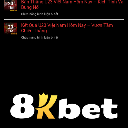
Số
Bàn Thắng U23 Việt Nam Hôm Nay – Kịch Tính Và
–
Mới
20
U23
Kỷ
Bùng Nổ
2026
Th1
Việt
Lục
Chức năng bình luận bị tắt
ở
Nam
15
Bàn
Hôm
Trận
Thắng
Kết Quả U23 Việt Nam Hôm Nay – Vươn Tầm
Nay
Toàn
20
U23
–
Chiến Thắng
Thắng
Th1
Việt
Soi
Chức năng bình luận bị tắt
ở
Nam
Kèo
Kết
Hôm
Chuẩn
Quả
Nay
Xác
U23
–
Nhất
Việt
Kịch
Nam
Tính
Hôm
Và
Nay
Bùng
–
Nổ
Vươn
Tầm
Chiến
Thắng