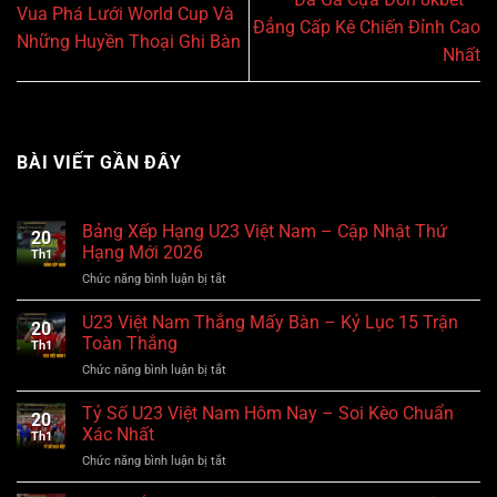
Vua Phá Lưới World Cup Và
Đẳng Cấp Kê Chiến Đỉnh Cao
Những Huyền Thoại Ghi Bàn
Nhất
BÀI VIẾT GẦN ĐÂY
Bảng Xếp Hạng U23 Việt Nam – Cập Nhật Thứ
20
Hạng Mới 2026
Th1
Chức năng bình luận bị tắt
ở
Bảng
Xếp
U23 Việt Nam Thắng Mấy Bàn – Kỷ Lục 15 Trận
20
Hạng
Toàn Thắng
Th1
U23
Chức năng bình luận bị tắt
ở
Việt
U23
Nam
Việt
Tỷ Số U23 Việt Nam Hôm Nay – Soi Kèo Chuẩn
–
20
Nam
Cập
Xác Nhất
Th1
Thắng
Nhật
Chức năng bình luận bị tắt
ở
Mấy
Thứ
Tỷ
Bàn
Hạng