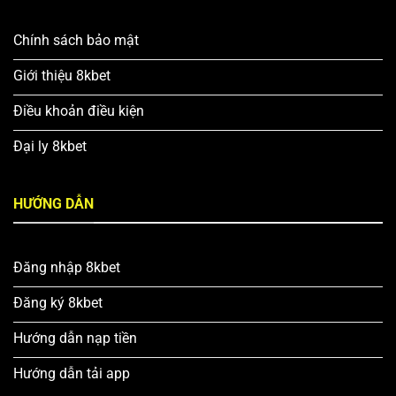
Chính sách bảo mật
Giới thiệu 8kbet
Điều khoản điều kiện
Đại ly 8kbet
HƯỚNG DẪN
Đăng nhập 8kbet
Đăng ký 8kbet
Hướng dẫn nạp tiền
Hướng dẫn tải app