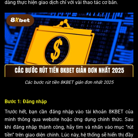
dàng thực hiện giao dịch chỉ với vài thao tác cơ bản.
Các bước rút tiền 8KBET giản đơn nhất 2025
Bước 1: Đăng nhập
Trước hết, bạn cần đăng nhập vào tài khoản 8KBET của
mình thông qua website hoặc ứng dụng chính thức. Sau
khi đăng nhập thành công, hãy tìm và nhấn vào mục “rút
tiền” trên giao diện chính. Lúc này, hệ thống sẽ hiển thị đầy