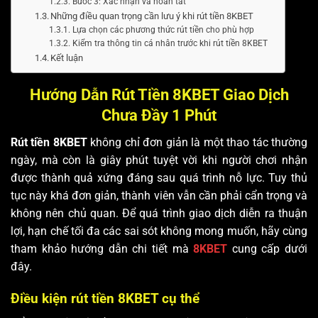
Bước 3: Xác nhận và hoàn tất
Những điều quan trọng cần lưu ý khi rút tiền 8KBET
Lựa chọn các phương thức rút tiền cho phù hợp
Kiểm tra thông tin cá nhân trước khi rút tiền 8KBET
Kết luận
Hướng Dẫn Rút Tiền 8KBET Giao Dịch
Chưa Đầy 1 Phút
Rút tiền 8KBET
không chỉ đơn giản là một thao tác thường
ngày, mà còn là giây phút tuyệt vời khi người chơi nhận
được thành quả xứng đáng sau quá trình nỗ lực. Tuy thủ
tục này khá đơn giản, thành viên vẫn cần phải cẩn trọng và
không nên chủ quan. Để quá trình giao dịch diễn ra thuận
lợi, hạn chế tối đa các sai sót không mong muốn, hãy cùng
tham khảo hướng dẫn chi tiết mà
8KBET
cung cấp dưới
đây.
Điều kiện rút tiền 8KBET cụ thể