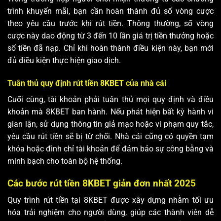
trình khuyến mãi, bạn cần hoàn thành đủ số vòng cược
theo yêu cầu trước khi rút tiền. Thông thường, số vòng
cược này dao động từ 3 đến 10 lần giá trị tiền thưởng hoặc
số tiền đã nạp. Chỉ khi hoàn thành điều kiện này, bạn mới
đủ điều kiện thực hiện giao dịch.
Tuân thủ quy định rút tiền 8KBET của nhà cái
Cuối cùng, tài khoản phải tuân thủ mọi quy định và điều
khoản mà 8KBET ban hành. Nếu phát hiện bất kỳ hành vi
gian lận, sử dụng thông tin giả mạo hoặc vi phạm quy tắc,
yêu cầu rút tiền sẽ bị từ chối. Nhà cái cũng có quyền tạm
khóa hoặc đình chỉ tài khoản để đảm bảo sự công bằng và
minh bạch cho toàn bộ hệ thống.
Các bước rút tiền 8KBET giản đơn nhất 2025
Quy trình rút tiền tại 8KBET được xây dựng nhằm tối ưu
hóa trải nghiệm cho người dùng, giúp các thành viên dễ